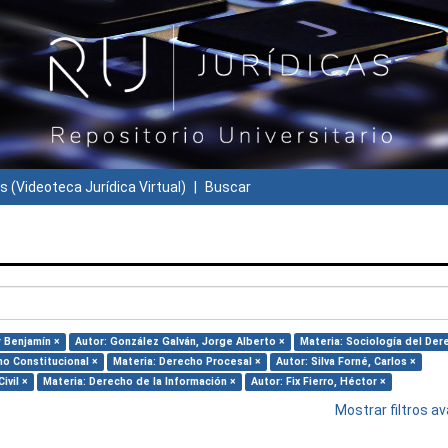
s (Videoteca Jurídica Virtual)
Buscar
r Benjamín ×
Autor: González Galván, Jorge Alberto ×
Materia: Sociología del Der
ho Constitucional ×
Materia: Derecho Procesal ×
Autor: Silva Forné, Carlos ×
ivil ×
Materia: Derecho de la Información ×
Autor: Fix Fierro, Héctor ×
Mostrar filtros 