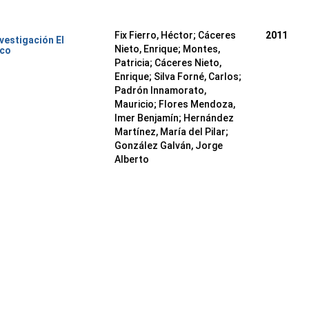
Fix Fierro, Héctor
;
Cáceres
2011
nvestigación El
Nieto, Enrique
;
Montes,
ico
Patricia
;
Cáceres Nieto,
Enrique
;
Silva Forné, Carlos
;
Padrón Innamorato,
Mauricio
;
Flores Mendoza,
Imer Benjamín
;
Hernández
Martínez, María del Pilar
;
González Galván, Jorge
Alberto