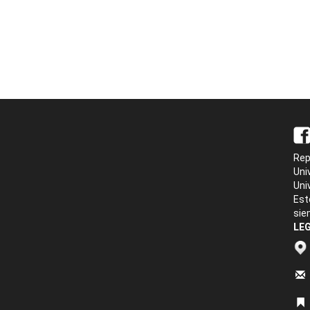
Rep
Uni
Uni
Est
sie
LEG