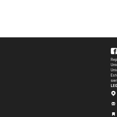
Rep
Uni
Uni
Est
sie
LEG