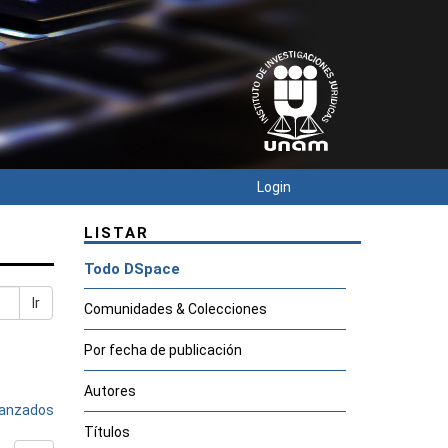
Login
LISTAR
Todo DSpace
Ir
Comunidades & Colecciones
Por fecha de publicación
Autores
avanzados
Títulos