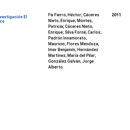
Fix Fierro, Héctor
;
Cáceres
2011
nvestigación El
Nieto, Enrique
;
Montes,
ico
Patricia
;
Cáceres Nieto,
Enrique
;
Silva Forné, Carlos
;
Padrón Innamorato,
Mauricio
;
Flores Mendoza,
Imer Benjamín
;
Hernández
Martínez, María del Pilar
;
González Galván, Jorge
Alberto