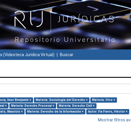
s (Videoteca Jurídica Virtual)
Buscar
oza, Imer Benjamín ×
Materia: Sociología del Derecho ×
Materia: Otro ×
nal ×
Materia: Derecho Procesal ×
Materia: Derecho Civil ×
ato, Mauricio ×
Materia: Derecho de la Información ×
Autor: Fix Fierro, Héctor ×
Mostrar filtros 