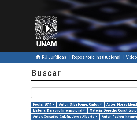
RU Jurídicas
Repositorio Institucional
Video
Buscar
Fecha: 2011 ×
Autor: Silva Forné, Carlos ×
Autor: Flores Mend
Materia: Derecho Internacional ×
Materia: Derecho Constitucio
Autor: González Galván, Jorge Alberto ×
Autor: Padrón Innamor