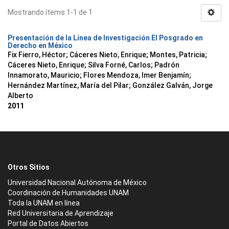
Mostrando ítems 1-1 de 1
Presentación de la Línea de Investigación El Posgrado en
Derecho en México
Fix Fierro, Héctor
;
Cáceres Nieto, Enrique
;
Montes, Patricia
;
Cáceres Nieto, Enrique
;
Silva Forné, Carlos
;
Padrón
Innamorato, Mauricio
;
Flores Mendoza, Imer Benjamín
;
Hernández Martínez, María del Pilar
;
González Galván, Jorge
Alberto
2011
Otros Sitios
Universidad Nacional Autónoma de México
Coordinación de Humanidades UNAM
Toda la UNAM en línea
Red Universitaria de Aprendizaje
Portal de Datos Abiertos