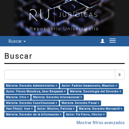
Buscar
Cambiar
navegac
Buscar
Ir
Materia: Derecho Administrativo ×
Autor: Padrón Innamorato, Mauricio ×
Autor: Flores Mendoza, Imer Benjamín ×
Materia: Sociología del Derecho ×
Materia: Otro ×
Materia: Derecho Internacional ×
Materia: Derecho Constitucional ×
Materia: Derecho Penal ×
Has File(s): true ×
Autor: Montes, Patricia ×
Materia: Derecho Mercantil ×
Materia: Derecho de la Información ×
Autor: Fix Fierro, Héctor ×
Mostrar filtros avanzados