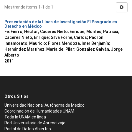
Mostrando ítems 1-1 de 1
Presentación de la Línea de Investigación El Posgrado en
Derecho en México
Fix Fierro, Héctor
;
Cáceres Nieto, Enrique
;
Montes, Patricia
;
Cáceres Nieto, Enrique
;
Silva Forné, Carlos
;
Padrón
Innamorato, Mauricio
;
Flores Mendoza, Imer Benjamín
;
Hernández Martínez, María del Pilar
;
González Galván, Jorge
Alberto
2011
Otros Sitios
Universidad Nacional Autónoma de México
Coordinación de Humanidades UNAM
Toda la UNAM en línea
Red Universitaria de Aprendizaje
Portal de Datos Abiertos