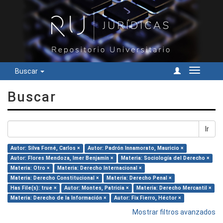
Buscar
Cambiar
navegac
Buscar
Ir
Autor: Silva Forné, Carlos ×
Autor: Padrón Innamorato, Mauricio ×
Autor: Flores Mendoza, Imer Benjamín ×
Materia: Sociología del Derecho ×
Materia: Otro ×
Materia: Derecho Internacional ×
Materia: Derecho Constitucional ×
Materia: Derecho Penal ×
Has File(s): true ×
Autor: Montes, Patricia ×
Materia: Derecho Mercantil ×
Materia: Derecho de la Información ×
Autor: Fix Fierro, Héctor ×
Mostrar filtros avanzados