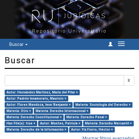
Buscar
Cambiar
navegac
Buscar
Ir
Autor: Hernández Martínez, María del Pilar ×
Autor: Padrón Innamorato, Mauricio ×
Autor: Flores Mendoza, Imer Benjamín ×
Materia: Sociología del Derecho ×
Materia: Otro ×
Materia: Derecho Internacional ×
Materia: Derecho Constitucional ×
Materia: Derecho Penal ×
Has File(s): true ×
Autor: Montes, Patricia ×
Materia: Derecho Mercantil ×
Materia: Derecho de la Información ×
Autor: Fix Fierro, Héctor ×
Mostrar filtros avanzados