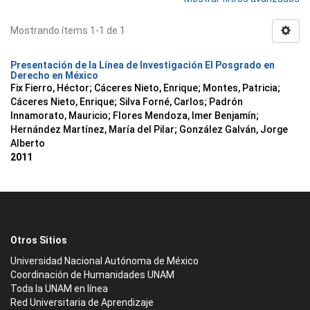
Mostrando ítems 1-1 de 1
Presentación de la Línea de Investigación El Posgrado en
Derecho en México
Fix Fierro, Héctor
;
Cáceres Nieto, Enrique
;
Montes, Patricia
;
Cáceres Nieto, Enrique
;
Silva Forné, Carlos
;
Padrón
Innamorato, Mauricio
;
Flores Mendoza, Imer Benjamín
;
Hernández Martínez, María del Pilar
;
González Galván, Jorge
Alberto
2011
Otros Sitios
Universidad Nacional Autónoma de México
Coordinación de Humanidades UNAM
Toda la UNAM en línea
Red Universitaria de Aprendizaje