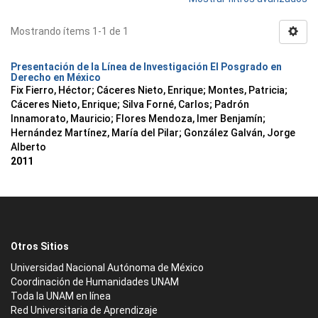
Mostrando ítems 1-1 de 1
Presentación de la Línea de Investigación El Posgrado en
Derecho en México
Fix Fierro, Héctor
;
Cáceres Nieto, Enrique
;
Montes, Patricia
;
Cáceres Nieto, Enrique
;
Silva Forné, Carlos
;
Padrón
Innamorato, Mauricio
;
Flores Mendoza, Imer Benjamín
;
Hernández Martínez, María del Pilar
;
González Galván, Jorge
Alberto
2011
Otros Sitios
Universidad Nacional Autónoma de México
Coordinación de Humanidades UNAM
Toda la UNAM en línea
Red Universitaria de Aprendizaje