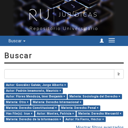
Buscar
Cambiar
navegac
Buscar
Ir
Autor: González Galván, Jorge Alberto ×
Autor: Padrón Innamorato, Mauricio ×
Autor: Flores Mendoza, Imer Benjamín ×
Materia: Sociología del Derecho ×
Materia: Otro ×
Materia: Derecho Internacional ×
Materia: Derecho Constitucional ×
Materia: Derecho Penal ×
Has File(s): true ×
Autor: Montes, Patricia ×
Materia: Derecho Mercantil ×
Materia: Derecho de la Información ×
Autor: Fix Fierro, Héctor ×
Mostrar filtros avanzados