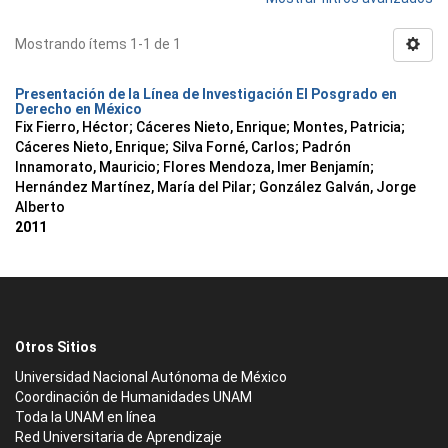
Mostrando ítems 1-1 de 1
Presentación de la Línea de Investigación El Posgrado en
Derecho en México
Fix Fierro, Héctor
;
Cáceres Nieto, Enrique
;
Montes, Patricia
;
Cáceres Nieto, Enrique
;
Silva Forné, Carlos
;
Padrón
Innamorato, Mauricio
;
Flores Mendoza, Imer Benjamín
;
Hernández Martínez, María del Pilar
;
González Galván, Jorge
Alberto
2011
Otros Sitios
Universidad Nacional Autónoma de México
Coordinación de Humanidades UNAM
Toda la UNAM en línea
Red Universitaria de Aprendizaje