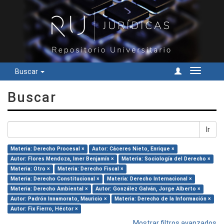
Buscar
Cambiar
navegac
Buscar
Ir
Materia: Derecho Procesal ×
Autor: Cáceres Nieto, Enrique ×
Autor: Flores Mendoza, Imer Benjamín ×
Materia: Sociología del Derecho ×
Materia: Otro ×
Materia: Derecho Fiscal ×
Materia: Derecho Constitucional ×
Materia: Derecho Internacional ×
Materia: Derecho Ambiental ×
Autor: González Galván, Jorge Alberto ×
Autor: Padrón Innamorato, Mauricio ×
Materia: Derecho de la Información ×
Autor: Fix Fierro, Héctor ×
Mostrar filtros avanzados