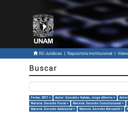
RU Jurídicas
Repositorio Institucional
Video
Buscar
Fecha: 2011 ×
Autor: González Galván, Jorge Alberto ×
Autor
Materia: Derecho Fiscal ×
Materia: Derecho Constitucional ×
Materia: Derecho Ambiental ×
Materia: Derecho Mercantil ×