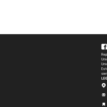
Rep
Uni
Uni
Est
sie
LEG