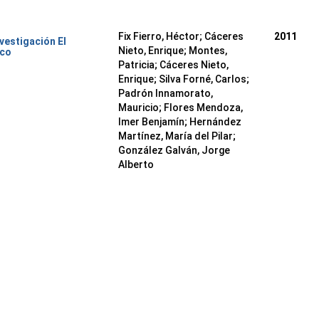
Fix Fierro, Héctor
;
Cáceres
2011
nvestigación El
Nieto, Enrique
;
Montes,
ico
Patricia
;
Cáceres Nieto,
Enrique
;
Silva Forné, Carlos
;
Padrón Innamorato,
Mauricio
;
Flores Mendoza,
Imer Benjamín
;
Hernández
Martínez, María del Pilar
;
González Galván, Jorge
Alberto