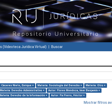
s (Videoteca Jurídica Virtual)
Buscar
: Cáceres Nieto, Enrique ×
Materia: Sociología del Derecho ×
Materia: Otro ×
Materia: Derecho Administrativo ×
Autor: Flores Mendoza, Imer Benjamín ×
Materia: Derecho de la Información ×
Autor: Fix Fierro, Héctor ×
Mostrar filtros 