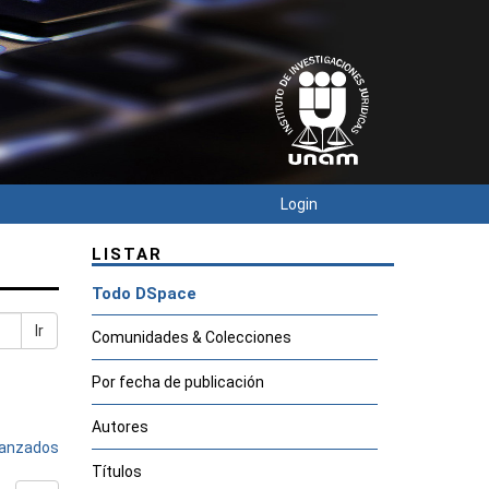
Login
LISTAR
Todo DSpace
Ir
Comunidades & Colecciones
Por fecha de publicación
Autores
avanzados
Títulos