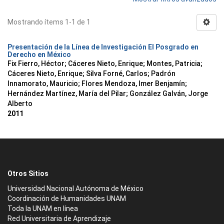
Mostrando ítems 1-1 de 1
Presentación de la Línea de Investigación El Posgrado en
Derecho en México
Fix Fierro, Héctor
;
Cáceres Nieto, Enrique
;
Montes, Patricia
;
Cáceres Nieto, Enrique
;
Silva Forné, Carlos
;
Padrón
Innamorato, Mauricio
;
Flores Mendoza, Imer Benjamín
;
Hernández Martínez, María del Pilar
;
González Galván, Jorge
Alberto
2011
Otros Sitios
Universidad Nacional Autónoma de México
Coordinación de Humanidades UNAM
Toda la UNAM en línea
Red Universitaria de Aprendizaje