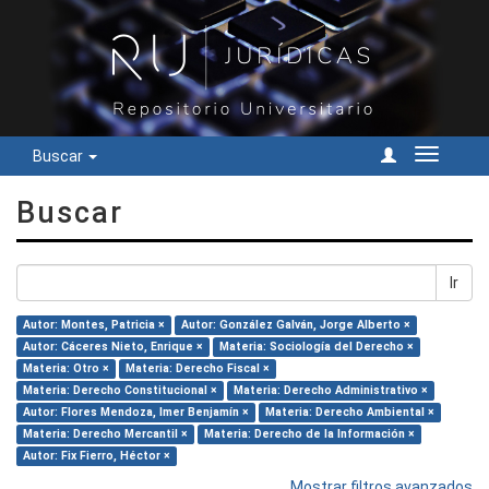
Buscar
Cambiar
navegac
Buscar
Ir
Autor: Montes, Patricia ×
Autor: González Galván, Jorge Alberto ×
Autor: Cáceres Nieto, Enrique ×
Materia: Sociología del Derecho ×
Materia: Otro ×
Materia: Derecho Fiscal ×
Materia: Derecho Constitucional ×
Materia: Derecho Administrativo ×
Autor: Flores Mendoza, Imer Benjamín ×
Materia: Derecho Ambiental ×
Materia: Derecho Mercantil ×
Materia: Derecho de la Información ×
Autor: Fix Fierro, Héctor ×
Mostrar filtros avanzados