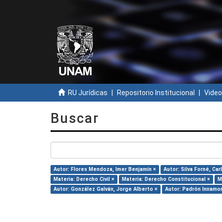
RU Jurídicas
Repositorio Institucional
Video
Buscar
Autor: Flores Mendoza, Imer Benjamín ×
Autor: Silva Forné, Car
Materia: Derecho Civil ×
Materia: Derecho Constitucional ×
M
Autor: González Galván, Jorge Alberto ×
Autor: Padrón Innamor