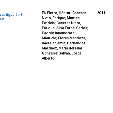
Fix Fierro, Héctor
;
Cáceres
2011
nvestigación El
Nieto, Enrique
;
Montes,
ico
Patricia
;
Cáceres Nieto,
Enrique
;
Silva Forné, Carlos
;
Padrón Innamorato,
Mauricio
;
Flores Mendoza,
Imer Benjamín
;
Hernández
Martínez, María del Pilar
;
González Galván, Jorge
Alberto