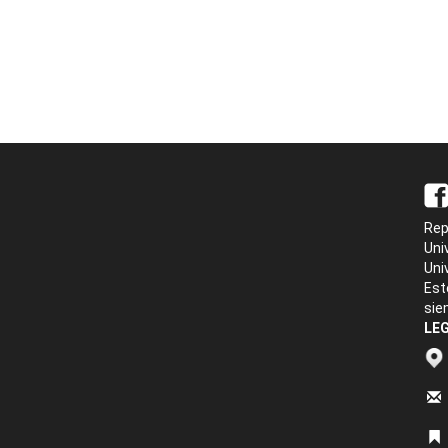
Rep
Uni
Uni
Est
sie
LEG