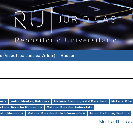
s (Videoteca Jurídica Virtual)
Buscar
los ×
Autor: Montes, Patricia ×
Materia: Sociología del Derecho ×
Materia: Otro
ateria: Derecho Mercantil ×
Materia: Derecho Ambiental ×
ato, Mauricio ×
Materia: Derecho de la Información ×
Autor: Fix Fierro, Héctor ×
Mostrar filtros 