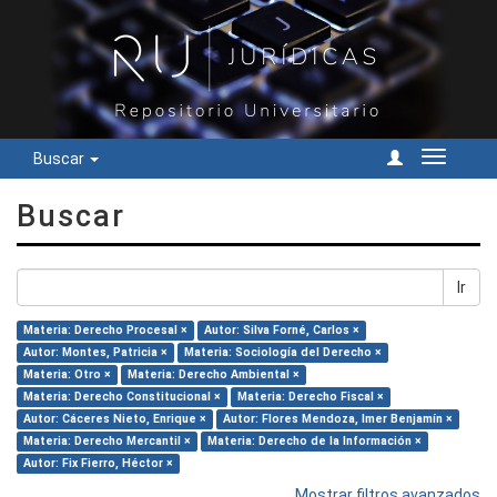
Buscar
Cambiar
navegac
Buscar
Ir
Materia: Derecho Procesal ×
Autor: Silva Forné, Carlos ×
Autor: Montes, Patricia ×
Materia: Sociología del Derecho ×
Materia: Otro ×
Materia: Derecho Ambiental ×
Materia: Derecho Constitucional ×
Materia: Derecho Fiscal ×
Autor: Cáceres Nieto, Enrique ×
Autor: Flores Mendoza, Imer Benjamín ×
Materia: Derecho Mercantil ×
Materia: Derecho de la Información ×
Autor: Fix Fierro, Héctor ×
Mostrar filtros avanzados