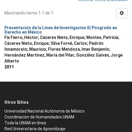
Mostrando ítems 1-1 de 1
Presentación de la Línea de Investigación El Posgrado en
Derecho en México
Fix Fierro, Héctor
;
Cáceres Nieto, Enrique
;
Montes, Patricia
;
Cáceres Nieto, Enrique
;
Silva Forné, Carlos
;
Padrón
Innamorato, Mauricio
;
Flores Mendoza, Imer Benjamín
;
Hernández Martínez, María del Pilar
;
González Galván, Jorge
Alberto
2011
Otros Sitios
Universidad Nacional Autónoma de México
Coordinación de Humanidades UNAM
Toda la UNAM en línea
Red Universitaria de Aprendizaje