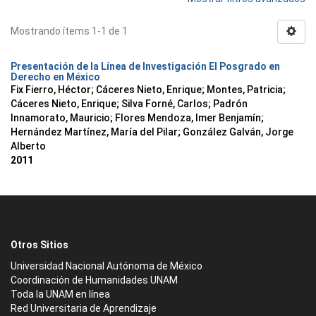
Mostrando ítems 1-1 de 1
Presentación de la Línea de Investigación El Posgrado en
Derecho en México
Fix Fierro, Héctor
;
Cáceres Nieto, Enrique
;
Montes, Patricia
;
Cáceres Nieto, Enrique
;
Silva Forné, Carlos
;
Padrón
Innamorato, Mauricio
;
Flores Mendoza, Imer Benjamín
;
Hernández Martínez, María del Pilar
;
González Galván, Jorge
Alberto
2011
Otros Sitios
Universidad Nacional Autónoma de México
Coordinación de Humanidades UNAM
Toda la UNAM en línea
Red Universitaria de Aprendizaje