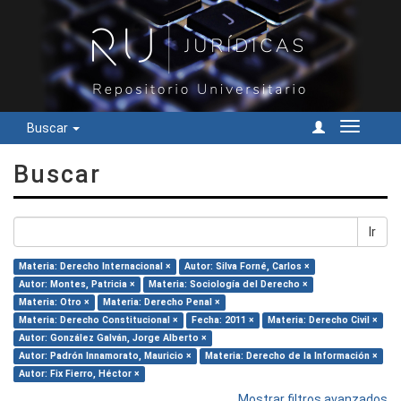
Buscar
Cambiar
navegac
Buscar
Ir
Materia: Derecho Internacional ×
Autor: Silva Forné, Carlos ×
Autor: Montes, Patricia ×
Materia: Sociología del Derecho ×
Materia: Otro ×
Materia: Derecho Penal ×
Materia: Derecho Constitucional ×
Fecha: 2011 ×
Materia: Derecho Civil ×
Autor: González Galván, Jorge Alberto ×
Autor: Padrón Innamorato, Mauricio ×
Materia: Derecho de la Información ×
Autor: Fix Fierro, Héctor ×
Mostrar filtros avanzados