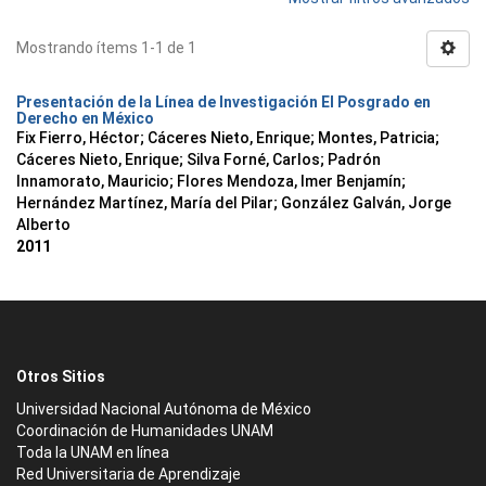
Mostrando ítems 1-1 de 1
Presentación de la Línea de Investigación El Posgrado en
Derecho en México
Fix Fierro, Héctor
;
Cáceres Nieto, Enrique
;
Montes, Patricia
;
Cáceres Nieto, Enrique
;
Silva Forné, Carlos
;
Padrón
Innamorato, Mauricio
;
Flores Mendoza, Imer Benjamín
;
Hernández Martínez, María del Pilar
;
González Galván, Jorge
Alberto
2011
Otros Sitios
Universidad Nacional Autónoma de México
Coordinación de Humanidades UNAM
Toda la UNAM en línea
Red Universitaria de Aprendizaje