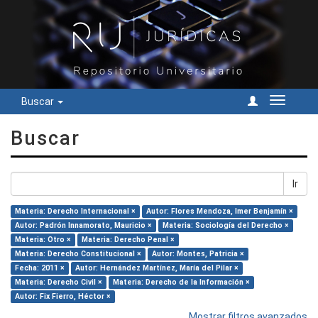
Buscar
Cambiar
navegac
Buscar
Ir
Materia: Derecho Internacional ×
Autor: Flores Mendoza, Imer Benjamín ×
Autor: Padrón Innamorato, Mauricio ×
Materia: Sociología del Derecho ×
Materia: Otro ×
Materia: Derecho Penal ×
Materia: Derecho Constitucional ×
Autor: Montes, Patricia ×
Fecha: 2011 ×
Autor: Hernández Martínez, María del Pilar ×
Materia: Derecho Civil ×
Materia: Derecho de la Información ×
Autor: Fix Fierro, Héctor ×
Mostrar filtros avanzados