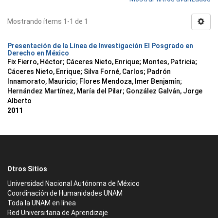
Mostrando ítems 1-1 de 1
Presentación de la Línea de Investigación El Posgrado en
Derecho en México
Fix Fierro, Héctor
;
Cáceres Nieto, Enrique
;
Montes, Patricia
;
Cáceres Nieto, Enrique
;
Silva Forné, Carlos
;
Padrón
Innamorato, Mauricio
;
Flores Mendoza, Imer Benjamín
;
Hernández Martínez, María del Pilar
;
González Galván, Jorge
Alberto
2011
Otros Sitios
Universidad Nacional Autónoma de México
Coordinación de Humanidades UNAM
Toda la UNAM en línea
Red Universitaria de Aprendizaje