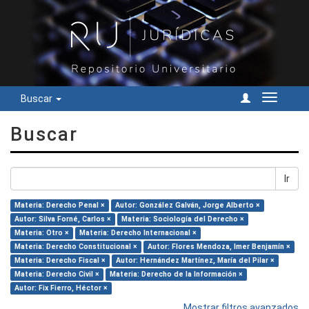
Buscar
Cambiar
navegac
Buscar
Ir
Materia: Derecho Penal ×
Autor: González Galván, Jorge Alberto ×
Autor: Silva Forné, Carlos ×
Materia: Sociología del Derecho ×
Materia: Otro ×
Materia: Derecho Internacional ×
Materia: Derecho Constitucional ×
Autor: Flores Mendoza, Imer Benjamín ×
Materia: Derecho Fiscal ×
Autor: Hernández Martínez, María del Pilar ×
Materia: Derecho Civil ×
Materia: Derecho de la Información ×
Autor: Fix Fierro, Héctor ×
Mostrar filtros avanzados