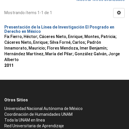
Mostrando ítems 1-1 de 1
Presentación de la Línea de Investigación El Posgrado en
Derecho en México
Fix Fierro, Héctor
;
Cáceres Nieto, Enrique
;
Montes, Patricia
;
Cáceres Nieto, Enrique
;
Silva Forné, Carlos
;
Padrón
Innamorato, Mauricio
;
Flores Mendoza, Imer Benjamín
;
Hernández Martínez, María del Pilar
;
González Galván, Jorge
Alberto
2011
Otros Sitios
Universidad Nacional Autónoma de México
Coordinación de Humanidades UNAM
Toda la UNAM en línea
Red Universitaria de Aprendizaje