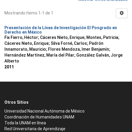
Mostrando ítems 1-1 de 1
Presentación de la Línea de Investigación El Posgrado en
Derecho en México
Fix Fierro, Héctor
;
Cáceres Nieto, Enrique
;
Montes, Patricia
;
Cáceres Nieto, Enrique
;
Silva Forné, Carlos
;
Padrón
Innamorato, Mauricio
;
Flores Mendoza, Imer Benjamín
;
Hernández Martínez, María del Pilar
;
González Galván, Jorge
Alberto
2011
Otros Sitios
Universidad Nacional Autónoma de México
Coordinación de Humanidades UNAM
Toda la UNAM en línea
Red Universitaria de Aprendizaje