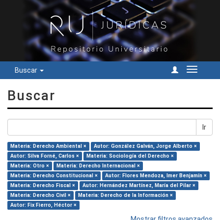
Buscar
Cambiar
navegac
Buscar
Ir
Materia: Derecho Ambiental ×
Autor: González Galván, Jorge Alberto ×
Autor: Silva Forné, Carlos ×
Materia: Sociología del Derecho ×
Materia: Otro ×
Materia: Derecho Internacional ×
Materia: Derecho Constitucional ×
Autor: Flores Mendoza, Imer Benjamín ×
Materia: Derecho Fiscal ×
Autor: Hernández Martínez, María del Pilar ×
Materia: Derecho Civil ×
Materia: Derecho de la Información ×
Autor: Fix Fierro, Héctor ×
Mostrar filtros avanzados