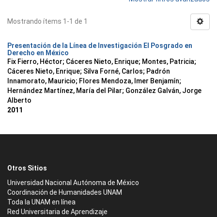
Mostrando ítems 1-1 de 1
Presentación de la Línea de Investigación El Posgrado en
Derecho en México
Fix Fierro, Héctor
;
Cáceres Nieto, Enrique
;
Montes, Patricia
;
Cáceres Nieto, Enrique
;
Silva Forné, Carlos
;
Padrón
Innamorato, Mauricio
;
Flores Mendoza, Imer Benjamín
;
Hernández Martínez, María del Pilar
;
González Galván, Jorge
Alberto
2011
Otros Sitios
Universidad Nacional Autónoma de México
Coordinación de Humanidades UNAM
Toda la UNAM en línea
Red Universitaria de Aprendizaje