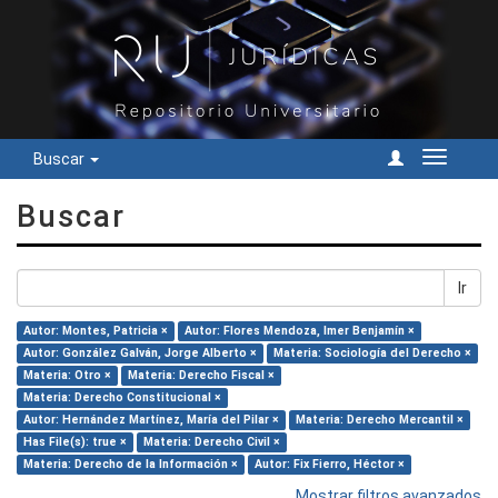
Buscar
Cambiar
navegac
Buscar
Ir
Autor: Montes, Patricia ×
Autor: Flores Mendoza, Imer Benjamín ×
Autor: González Galván, Jorge Alberto ×
Materia: Sociología del Derecho ×
Materia: Otro ×
Materia: Derecho Fiscal ×
Materia: Derecho Constitucional ×
Autor: Hernández Martínez, María del Pilar ×
Materia: Derecho Mercantil ×
Has File(s): true ×
Materia: Derecho Civil ×
Materia: Derecho de la Información ×
Autor: Fix Fierro, Héctor ×
Mostrar filtros avanzados