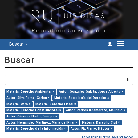
Buscar
Cambiar
navegac
Buscar
Ir
Materia: Derecho Ambiental ×
Autor: González Galván, Jorge Alberto ×
Autor: Silva Forné, Carlos ×
Materia: Sociología del Derecho ×
Materia: Otro ×
Materia: Derecho Fiscal ×
Materia: Derecho Constitucional ×
Autor: Padrón Innamorato, Mauricio ×
Autor: Cáceres Nieto, Enrique ×
Autor: Hernández Martínez, María del Pilar ×
Materia: Derecho Civil ×
Materia: Derecho de la Información ×
Autor: Fix Fierro, Héctor ×
Mostrar filtros avanzados