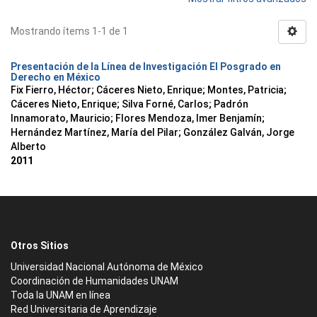
Mostrando ítems 1-1 de 1
Presentación de la Línea de Investigación El Posgrado en
Derecho en México
Fix Fierro, Héctor
;
Cáceres Nieto, Enrique
;
Montes, Patricia
;
Cáceres Nieto, Enrique
;
Silva Forné, Carlos
;
Padrón
Innamorato, Mauricio
;
Flores Mendoza, Imer Benjamín
;
Hernández Martínez, María del Pilar
;
González Galván, Jorge
Alberto
2011
Otros Sitios
Universidad Nacional Autónoma de México
Coordinación de Humanidades UNAM
Toda la UNAM en línea
Red Universitaria de Aprendizaje