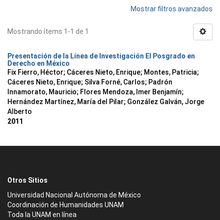
Mostrar filtros avanzados
Mostrando ítems 1-1 de 1
Presentación de la Línea de Investigación El Posgrado en
Derecho en México
Fix Fierro, Héctor
;
Cáceres Nieto, Enrique
;
Montes, Patricia
;
Cáceres Nieto, Enrique
;
Silva Forné, Carlos
;
Padrón
Innamorato, Mauricio
;
Flores Mendoza, Imer Benjamín
;
Hernández Martínez, María del Pilar
;
González Galván, Jorge
Alberto
2011
Otros Sitios
Universidad Nacional Autónoma de México
Coordinación de Humanidades UNAM
Toda la UNAM en línea