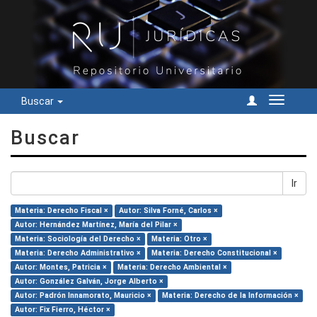
Buscar
Cambiar
navegac
Buscar
Ir
Materia: Derecho Fiscal ×
Autor: Silva Forné, Carlos ×
Autor: Hernández Martínez, María del Pilar ×
Materia: Sociología del Derecho ×
Materia: Otro ×
Materia: Derecho Administrativo ×
Materia: Derecho Constitucional ×
Autor: Montes, Patricia ×
Materia: Derecho Ambiental ×
Autor: González Galván, Jorge Alberto ×
Autor: Padrón Innamorato, Mauricio ×
Materia: Derecho de la Información ×
Autor: Fix Fierro, Héctor ×