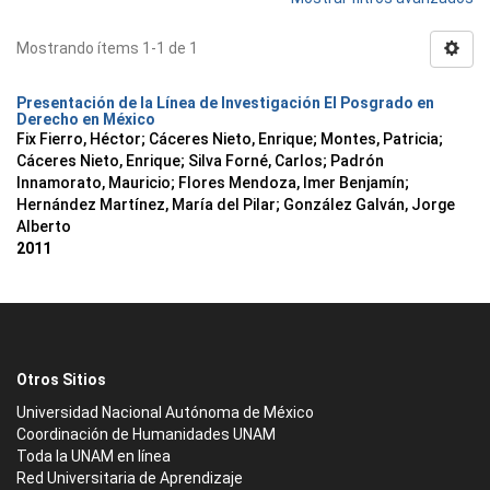
Mostrando ítems 1-1 de 1
Presentación de la Línea de Investigación El Posgrado en
Derecho en México
Fix Fierro, Héctor
;
Cáceres Nieto, Enrique
;
Montes, Patricia
;
Cáceres Nieto, Enrique
;
Silva Forné, Carlos
;
Padrón
Innamorato, Mauricio
;
Flores Mendoza, Imer Benjamín
;
Hernández Martínez, María del Pilar
;
González Galván, Jorge
Alberto
2011
Otros Sitios
Universidad Nacional Autónoma de México
Coordinación de Humanidades UNAM
Toda la UNAM en línea
Red Universitaria de Aprendizaje