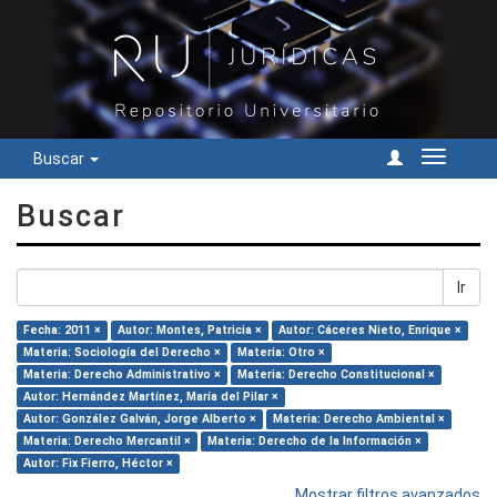
Buscar
Cambiar
navegac
Buscar
Ir
Fecha: 2011 ×
Autor: Montes, Patricia ×
Autor: Cáceres Nieto, Enrique ×
Materia: Sociología del Derecho ×
Materia: Otro ×
Materia: Derecho Administrativo ×
Materia: Derecho Constitucional ×
Autor: Hernández Martínez, María del Pilar ×
Autor: González Galván, Jorge Alberto ×
Materia: Derecho Ambiental ×
Materia: Derecho Mercantil ×
Materia: Derecho de la Información ×
Autor: Fix Fierro, Héctor ×
Mostrar filtros avanzados