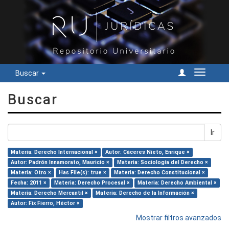
Buscar
Cambiar
navegac
Buscar
Ir
Materia: Derecho Internacional ×
Autor: Cáceres Nieto, Enrique ×
Autor: Padrón Innamorato, Mauricio ×
Materia: Sociología del Derecho ×
Materia: Otro ×
Has File(s): true ×
Materia: Derecho Constitucional ×
Fecha: 2011 ×
Materia: Derecho Procesal ×
Materia: Derecho Ambiental ×
Materia: Derecho Mercantil ×
Materia: Derecho de la Información ×
Autor: Fix Fierro, Héctor ×
Mostrar filtros avanzados