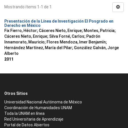
Mostrando ítems 1-1 de 1
Presentación de la Línea de Investigación El Posgrado en
Derecho en México
Fix Fierro, Héctor
;
Cáceres Nieto, Enrique
;
Montes, Patricia
;
Cáceres Nieto, Enrique
;
Silva Forné, Carlos
;
Padrón
Innamorato, Mauricio
;
Flores Mendoza, Imer Benjamín
;
Hernández Martínez, María del Pilar
;
González Galván, Jorge
Alberto
2011
Otros Sitios
Universidad Nacional Autónoma de México
Coordinación de Humanidades UNAM
Toda la UNAM en línea
Red Universitaria de Aprendizaje
Portal de Datos Abiertos