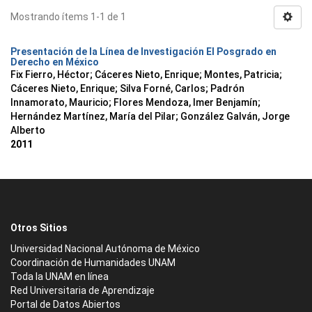
Mostrando ítems 1-1 de 1
Presentación de la Línea de Investigación El Posgrado en
Derecho en México
Fix Fierro, Héctor
;
Cáceres Nieto, Enrique
;
Montes, Patricia
;
Cáceres Nieto, Enrique
;
Silva Forné, Carlos
;
Padrón
Innamorato, Mauricio
;
Flores Mendoza, Imer Benjamín
;
Hernández Martínez, María del Pilar
;
González Galván, Jorge
Alberto
2011
Otros Sitios
Universidad Nacional Autónoma de México
Coordinación de Humanidades UNAM
Toda la UNAM en línea
Red Universitaria de Aprendizaje
Portal de Datos Abiertos