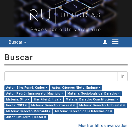
Buscar
Cambiar
navegac
Buscar
Ir
Autor: Silva Forné, Carlos ×
Autor: Cáceres Nieto, Enrique ×
Autor: Padrón Innamorato, Mauricio ×
Materia: Sociología del Derecho ×
Materia: Otro ×
Has File(s): true ×
Materia: Derecho Constitucional ×
Fecha: 2011 ×
Materia: Derecho Procesal ×
Materia: Derecho Ambiental ×
Materia: Derecho Mercantil ×
Materia: Derecho de la Información ×
Autor: Fix Fierro, Héctor ×
Mostrar filtros avanzados