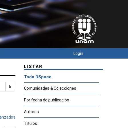
Login
LISTAR
Todo DSpace
Ir
Comunidades & Colecciones
Por fecha de publicación
Autores
avanzados
Títulos