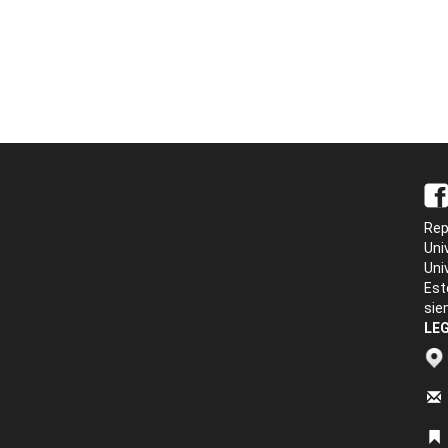
Rep
Uni
Uni
Est
sie
LEG