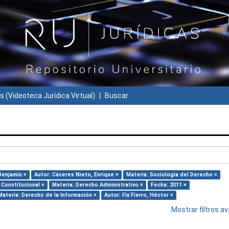
s (Videoteca Jurídica Virtual)
Buscar
Benjamín ×
Autor: Cáceres Nieto, Enrique ×
Materia: Sociología del Derecho ×
 Constitucional ×
Materia: Derecho Administrativo ×
Fecha: 2011 ×
Materia: Derecho de la Información ×
Autor: Fix Fierro, Héctor ×
Mostrar filtros 