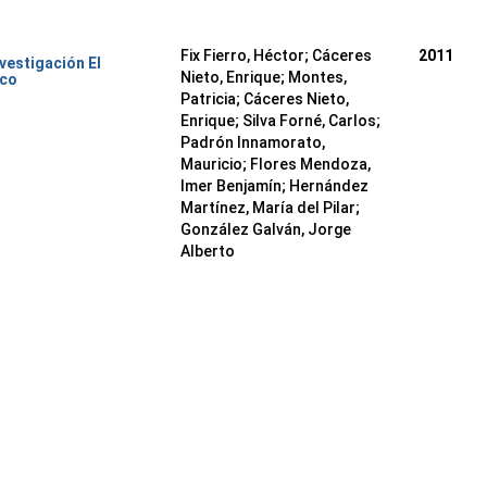
Fix Fierro, Héctor
;
Cáceres
2011
nvestigación El
Nieto, Enrique
;
Montes,
ico
Patricia
;
Cáceres Nieto,
Enrique
;
Silva Forné, Carlos
;
Padrón Innamorato,
Mauricio
;
Flores Mendoza,
Imer Benjamín
;
Hernández
Martínez, María del Pilar
;
González Galván, Jorge
Alberto