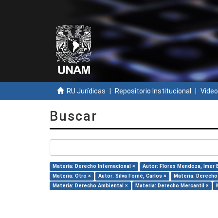
RU Jurídicas
Repositorio Institucional
Video
Buscar
Materia: Derecho Internacional ×
Autor: Flores Mendoza, Imer 
Materia: Otro ×
Autor: Silva Forné, Carlos ×
Materia: Derecho
Materia: Derecho Ambiental ×
Materia: Derecho Mercantil ×