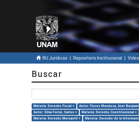
RU Jurídicas
Repositorio Institucional
Video
Buscar
Materia: Derecho Fiscal ×
Autor: Flores Mendoza, Imer Benjamí
Autor: Silva Forné, Carlos ×
Materia: Derecho Constitucional ×
Materia: Derecho Mercantil ×
Materia: Derecho de la Informaci