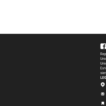
Rep
Uni
Uni
Est
sie
LEG