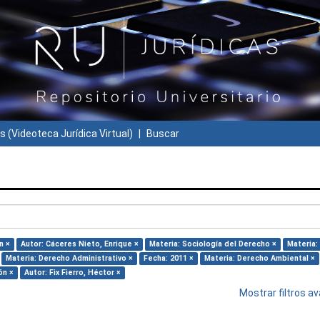
s (Videoteca Jurídica Virtual)
Buscar
n ×
Autor: Cáceres Nieto, Enrique ×
Materia: Sociología del Derecho ×
Materia:
Materia: Derecho Administrativo ×
Fecha: 2011 ×
Materia: Derecho Ambiental ×
ón ×
Autor: Fix Fierro, Héctor ×
Mostrar filtros 