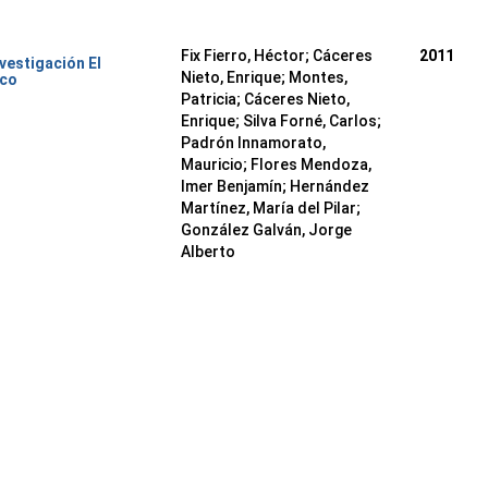
Fix Fierro, Héctor
;
Cáceres
2011
nvestigación El
Nieto, Enrique
;
Montes,
ico
Patricia
;
Cáceres Nieto,
Enrique
;
Silva Forné, Carlos
;
Padrón Innamorato,
Mauricio
;
Flores Mendoza,
Imer Benjamín
;
Hernández
Martínez, María del Pilar
;
González Galván, Jorge
Alberto