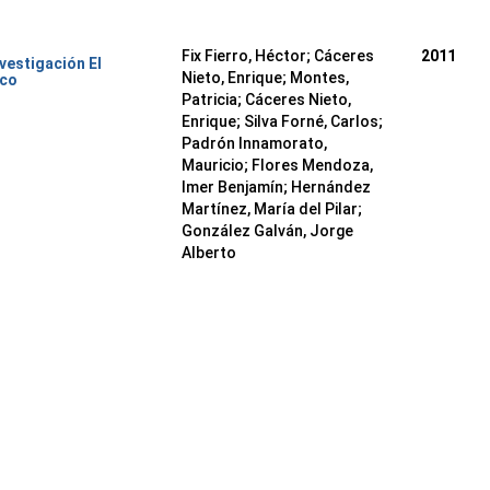
Fix Fierro, Héctor
;
Cáceres
2011
nvestigación El
Nieto, Enrique
;
Montes,
ico
Patricia
;
Cáceres Nieto,
Enrique
;
Silva Forné, Carlos
;
Padrón Innamorato,
Mauricio
;
Flores Mendoza,
Imer Benjamín
;
Hernández
Martínez, María del Pilar
;
González Galván, Jorge
Alberto