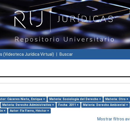
s (Videoteca Jurídica Virtual)
Buscar
utor: Cáceres Nieto, Enrique ×
Materia: Sociología del Derecho ×
Materia: Otro ×
Materia: Derecho Administrativo ×
Fecha: 2011 ×
Materia: Derecho Ambiental ×
ón ×
Autor: Fix Fierro, Héctor ×
Mostrar filtros 