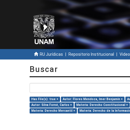
RU Jurídicas
Repositorio Institucional
Video
Buscar
Has File(s): true ×
Autor: Flores Mendoza, Imer Benjamín ×
A
Autor: Silva Forné, Carlos ×
Materia: Derecho Constitucional ×
Materia: Derecho Mercantil ×
Materia: Derecho de la Informaci