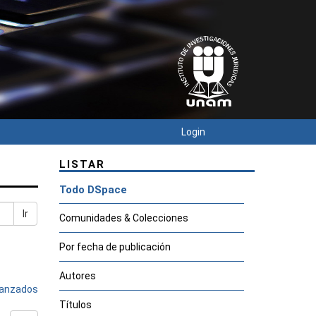
Login
LISTAR
Todo DSpace
Ir
Comunidades & Colecciones
Por fecha de publicación
Autores
avanzados
Títulos