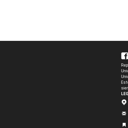
Rep
Uni
Uni
Est
sie
LEG