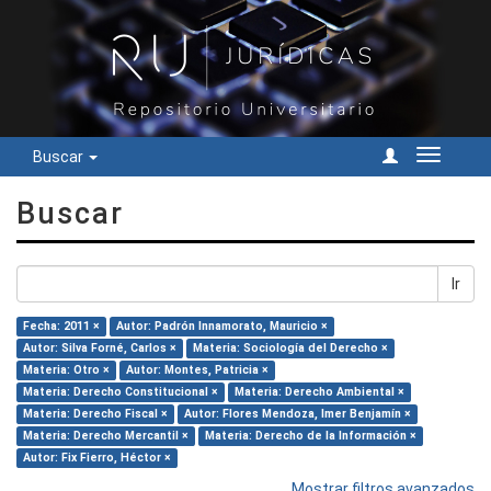
Buscar
Cambiar
navegac
Buscar
Ir
Fecha: 2011 ×
Autor: Padrón Innamorato, Mauricio ×
Autor: Silva Forné, Carlos ×
Materia: Sociología del Derecho ×
Materia: Otro ×
Autor: Montes, Patricia ×
Materia: Derecho Constitucional ×
Materia: Derecho Ambiental ×
Materia: Derecho Fiscal ×
Autor: Flores Mendoza, Imer Benjamín ×
Materia: Derecho Mercantil ×
Materia: Derecho de la Información ×
Autor: Fix Fierro, Héctor ×
Mostrar filtros avanzados