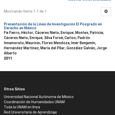
Mostrando ítems 1-1 de 1
Presentación de la Línea de Investigación El Posgrado en
Derecho en México
Fix Fierro, Héctor
;
Cáceres Nieto, Enrique
;
Montes, Patricia
;
Cáceres Nieto, Enrique
;
Silva Forné, Carlos
;
Padrón
Innamorato, Mauricio
;
Flores Mendoza, Imer Benjamín
;
Hernández Martínez, María del Pilar
;
González Galván, Jorge
Alberto
2011
Otros Sitios
Universidad Nacional Autónoma de México
Coordinación de Humanidades UNAM
Toda la UNAM en línea
Red Universitaria de Aprendizaje