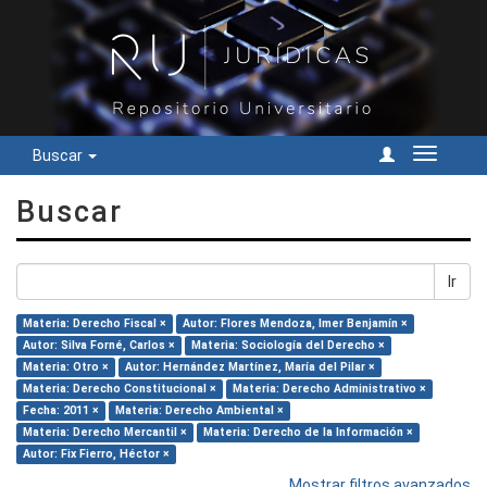
Buscar
Cambiar
navegac
Buscar
Ir
Materia: Derecho Fiscal ×
Autor: Flores Mendoza, Imer Benjamín ×
Autor: Silva Forné, Carlos ×
Materia: Sociología del Derecho ×
Materia: Otro ×
Autor: Hernández Martínez, María del Pilar ×
Materia: Derecho Constitucional ×
Materia: Derecho Administrativo ×
Fecha: 2011 ×
Materia: Derecho Ambiental ×
Materia: Derecho Mercantil ×
Materia: Derecho de la Información ×
Autor: Fix Fierro, Héctor ×
Mostrar filtros avanzados