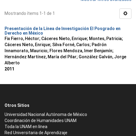
Mostrando ítems 1-1 de 1
Presentación de la Línea de Investigación El Posgrado en
Derecho en México
Fix Fierro, Héctor
;
Cáceres Nieto, Enrique
;
Montes, Patricia
;
Cáceres Nieto, Enrique
;
Silva Forné, Carlos
;
Padrón
Innamorato, Mauricio
;
Flores Mendoza, Imer Benjamín
;
Hernández Martínez, María del Pilar
;
González Galván, Jorge
Alberto
2011
Otros Sitios
Universidad Nacional Autónoma de México
Coordinación de Humanidades UNAM
Toda la UNAM en línea
Red Universitaria de Aprendizaje