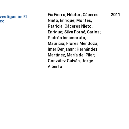
Fix Fierro, Héctor
;
Cáceres
2011
nvestigación El
Nieto, Enrique
;
Montes,
ico
Patricia
;
Cáceres Nieto,
Enrique
;
Silva Forné, Carlos
;
Padrón Innamorato,
Mauricio
;
Flores Mendoza,
Imer Benjamín
;
Hernández
Martínez, María del Pilar
;
González Galván, Jorge
Alberto