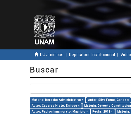
RU Jurídicas
Repositorio Institucional
Video
Buscar
Materia: Derecho Administrativo ×
Autor: Silva Forné, Carlos ×
Autor: Cáceres Nieto, Enrique ×
Materia: Derecho Constitucion
Autor: Padrón Innamorato, Mauricio ×
Fecha: 2011 ×
Materia: