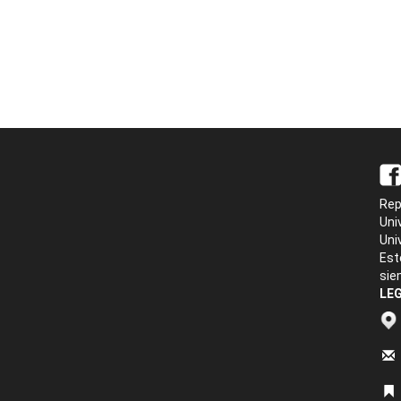
Rep
Uni
Uni
Est
sie
LEG