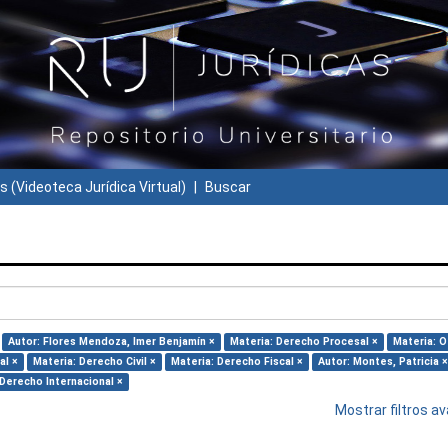
s (Videoteca Jurídica Virtual)
Buscar
Autor: Flores Mendoza, Imer Benjamín ×
Materia: Derecho Procesal ×
Materia: O
al ×
Materia: Derecho Civil ×
Materia: Derecho Fiscal ×
Autor: Montes, Patricia ×
 Derecho Internacional ×
Mostrar filtros 