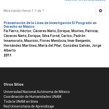
Mostrando ítems 1-1 de 1
Presentación de la Línea de Investigación El Posgrado en
Derecho en México
Fix Fierro, Héctor
;
Cáceres Nieto, Enrique
;
Montes, Patricia
;
Cáceres Nieto, Enrique
;
Silva Forné, Carlos
;
Padrón
Innamorato, Mauricio
;
Flores Mendoza, Imer Benjamín
;
Hernández Martínez, María del Pilar
;
González Galván, Jorge
Alberto
2011
Otros Sitios
Universidad Nacional Autónoma de México
Coordinación de Humanidades UNAM
Toda la UNAM en línea
Red Universitaria de Aprendizaje