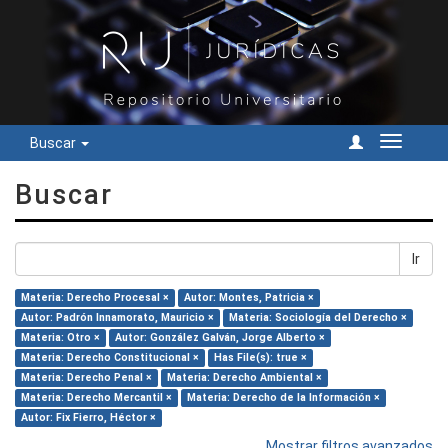
Buscar
Cambiar
navegac
Buscar
Ir
Materia: Derecho Procesal ×
Autor: Montes, Patricia ×
Autor: Padrón Innamorato, Mauricio ×
Materia: Sociología del Derecho ×
Materia: Otro ×
Autor: González Galván, Jorge Alberto ×
Materia: Derecho Constitucional ×
Has File(s): true ×
Materia: Derecho Penal ×
Materia: Derecho Ambiental ×
Materia: Derecho Mercantil ×
Materia: Derecho de la Información ×
Autor: Fix Fierro, Héctor ×
Mostrar filtros avanzados