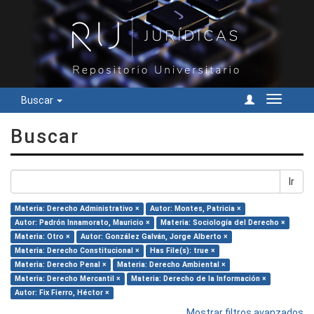
Buscar
Cambiar
navegac
Buscar
Ir
Materia: Derecho Administrativo ×
Autor: Montes, Patricia ×
Autor: Padrón Innamorato, Mauricio ×
Materia: Sociología del Derecho ×
Materia: Otro ×
Autor: González Galván, Jorge Alberto ×
Materia: Derecho Constitucional ×
Has File(s): true ×
Materia: Derecho Penal ×
Materia: Derecho Ambiental ×
Materia: Derecho Mercantil ×
Materia: Derecho de la Información ×
Autor: Fix Fierro, Héctor ×
Mostrar filtros avanzados