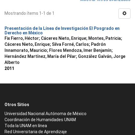
Mostrando ítems 1-1 de 1
Presentación de la Línea de Investigación El Posgrado en
Derecho en México
Fix Fierro, Héctor
;
Cáceres Nieto, Enrique
;
Montes, Patricia
;
Cáceres Nieto, Enrique
;
Silva Forné, Carlos
;
Padrón
Innamorato, Mauricio
;
Flores Mendoza, Imer Benjamín
;
Hernández Martínez, María del Pilar
;
González Galván, Jorge
Alberto
2011
Otros Sitios
Universidad Nacional Autónoma de México
Coordinación de Humanidades UNAM
Toda la UNAM en línea
Red Universitaria de Aprendizaje