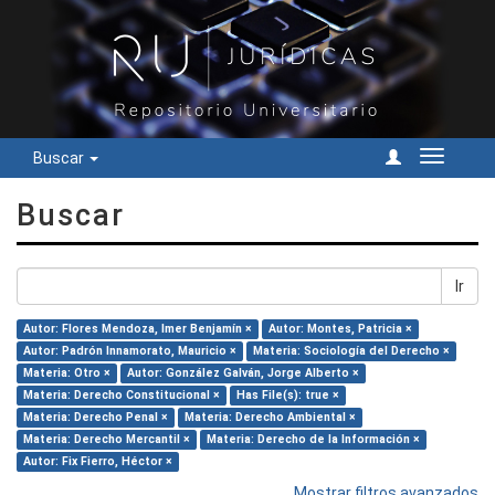
Buscar
Cambiar
navegac
Buscar
Ir
Autor: Flores Mendoza, Imer Benjamín ×
Autor: Montes, Patricia ×
Autor: Padrón Innamorato, Mauricio ×
Materia: Sociología del Derecho ×
Materia: Otro ×
Autor: González Galván, Jorge Alberto ×
Materia: Derecho Constitucional ×
Has File(s): true ×
Materia: Derecho Penal ×
Materia: Derecho Ambiental ×
Materia: Derecho Mercantil ×
Materia: Derecho de la Información ×
Autor: Fix Fierro, Héctor ×
Mostrar filtros avanzados