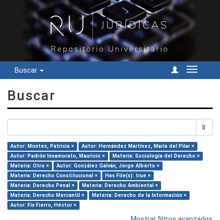
Buscar
Cambiar
navegac
Buscar
Ir
Autor: Montes, Patricia ×
Autor: Hernández Martínez, María del Pilar ×
Autor: Padrón Innamorato, Mauricio ×
Materia: Sociología del Derecho ×
Materia: Otro ×
Autor: González Galván, Jorge Alberto ×
Materia: Derecho Constitucional ×
Has File(s): true ×
Materia: Derecho Penal ×
Materia: Derecho Ambiental ×
Materia: Derecho Mercantil ×
Materia: Derecho de la Información ×
Autor: Fix Fierro, Héctor ×
Mostrar filtros avanzados