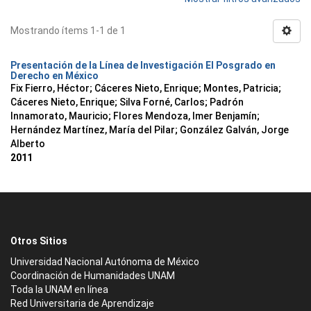
Mostrando ítems 1-1 de 1
Presentación de la Línea de Investigación El Posgrado en
Derecho en México
Fix Fierro, Héctor
;
Cáceres Nieto, Enrique
;
Montes, Patricia
;
Cáceres Nieto, Enrique
;
Silva Forné, Carlos
;
Padrón
Innamorato, Mauricio
;
Flores Mendoza, Imer Benjamín
;
Hernández Martínez, María del Pilar
;
González Galván, Jorge
Alberto
2011
Otros Sitios
Universidad Nacional Autónoma de México
Coordinación de Humanidades UNAM
Toda la UNAM en línea
Red Universitaria de Aprendizaje