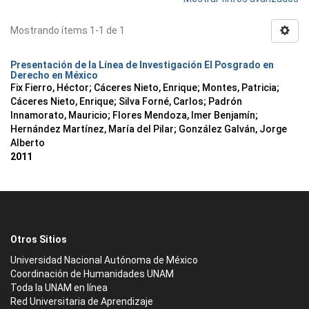
Mostrando ítems 1-1 de 1
Presentación de la Línea de Investigación El Posgrado en
Derecho en México
Fix Fierro, Héctor
;
Cáceres Nieto, Enrique
;
Montes, Patricia
;
Cáceres Nieto, Enrique
;
Silva Forné, Carlos
;
Padrón
Innamorato, Mauricio
;
Flores Mendoza, Imer Benjamín
;
Hernández Martínez, María del Pilar
;
González Galván, Jorge
Alberto
2011
Otros Sitios
Universidad Nacional Autónoma de México
Coordinación de Humanidades UNAM
Toda la UNAM en línea
Red Universitaria de Aprendizaje