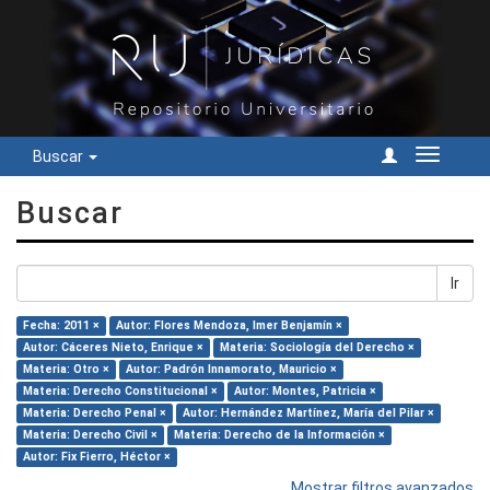
Buscar
Cambiar
navegac
Buscar
Ir
Fecha: 2011 ×
Autor: Flores Mendoza, Imer Benjamín ×
Autor: Cáceres Nieto, Enrique ×
Materia: Sociología del Derecho ×
Materia: Otro ×
Autor: Padrón Innamorato, Mauricio ×
Materia: Derecho Constitucional ×
Autor: Montes, Patricia ×
Materia: Derecho Penal ×
Autor: Hernández Martínez, María del Pilar ×
Materia: Derecho Civil ×
Materia: Derecho de la Información ×
Autor: Fix Fierro, Héctor ×
Mostrar filtros avanzados