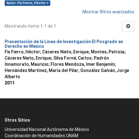
Autor: Fix Fierro, Héctor ×
Mostrar filtros avanzados
Mostrando ítems 1-1 de 1
Presentación de la Línea de Investigación El Posgrado en
Derecho en México
Fix Fierro, Héctor
;
Cáceres Nieto, Enrique
;
Montes, Patricia
;
Cáceres Nieto, Enrique
;
Silva Forné, Carlos
;
Padrón
Innamorato, Mauricio
;
Flores Mendoza, Imer Benjamín
;
Hernández Martínez, María del Pilar
;
González Galván, Jorge
Alberto
2011
Otros Sitios
Universidad Nacional Autónoma de México
Coordinación de Humanidades UNAM