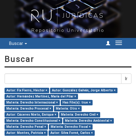
Buscar
Cambiar
navegac
Buscar
Ir
Autor: Fix Fierro, Héctor ×
Autor: González Galván, Jorge Alberto ×
Autor: Hernández Martínez, María del Pilar ×
Materia: Derecho Internacional ×
Has File(s): true ×
Materia: Derecho Procesal ×
Materia: Otro ×
Autor: Cáceres Nieto, Enrique ×
Materia: Derecho Civil ×
Materia: Derecho Constitucional ×
Materia: Derecho Ambiental ×
Materia: Derecho Penal ×
Materia: Derecho Fiscal ×
Autor: Montes, Patricia ×
Autor: Silva Forné, Carlos ×