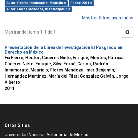
Autor: Padrón Innamorato, Mauricio ×
Fecha: 2011 ×
Autor: Flores Mendoza, Imer Benjamín ×
Mostrar filtros avanzados
Mostrando ítems 1-1 de 1
Presentación de la Línea de Investigación El Posgrado en
Derecho en México
Fix Fierro, Héctor
;
Cáceres Nieto, Enrique
;
Montes, Patricia
;
Cáceres Nieto, Enrique
;
Silva Forné, Carlos
;
Padrón
Innamorato, Mauricio
;
Flores Mendoza, Imer Benjamín
;
Hernández Martínez, María del Pilar
;
González Galván, Jorge
Alberto
2011
Otros Sitios
Universidad Nacional Autónoma de México