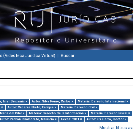
s (Videoteca Jurídica Virtual)
Buscar
, Imer Benjamín ×
Autor: Silva Forné, Carlos ×
Materia: Derecho Internacional ×
 ×
Autor: Cáceres Nieto, Enrique ×
Materia: Derecho Civil ×
aría del Pilar ×
Materia: Derecho de la Información ×
Materia: Derecho Fiscal ×
Autor: Padrón Innamorato, Mauricio ×
Fecha: 2011 ×
Autor: Fix Fierro, Héctor ×
Mostrar filtros 