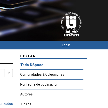
Login
LISTAR
Todo DSpace
Ir
Comunidades & Colecciones
Por fecha de publicación
Autores
avanzados
Títulos