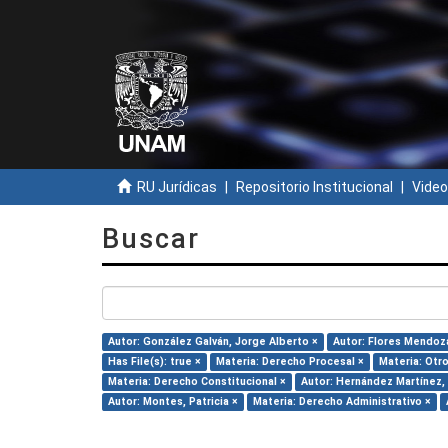
RU Jurídicas
Repositorio Institucional
Video
Buscar
Autor: González Galván, Jorge Alberto ×
Autor: Flores Mendoza
Has File(s): true ×
Materia: Derecho Procesal ×
Materia: Otro
Materia: Derecho Constitucional ×
Autor: Hernández Martínez, M
Autor: Montes, Patricia ×
Materia: Derecho Administrativo ×