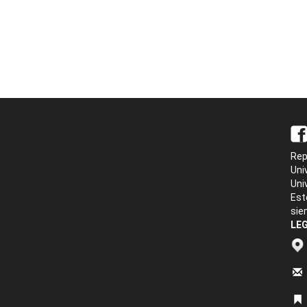
Rep
Uni
Uni
Est
sie
LEG