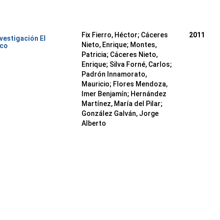
Fix Fierro, Héctor
;
Cáceres
2011
nvestigación El
Nieto, Enrique
;
Montes,
ico
Patricia
;
Cáceres Nieto,
Enrique
;
Silva Forné, Carlos
;
Padrón Innamorato,
Mauricio
;
Flores Mendoza,
Imer Benjamín
;
Hernández
Martínez, María del Pilar
;
González Galván, Jorge
Alberto