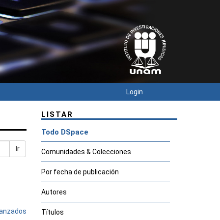
Login
LISTAR
Todo DSpace
Ir
Comunidades & Colecciones
Por fecha de publicación
Autores
avanzados
Títulos