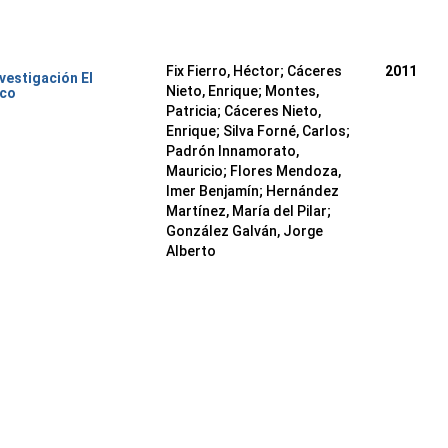
Fix Fierro, Héctor
;
Cáceres
2011
nvestigación El
Nieto, Enrique
;
Montes,
ico
Patricia
;
Cáceres Nieto,
Enrique
;
Silva Forné, Carlos
;
Padrón Innamorato,
Mauricio
;
Flores Mendoza,
Imer Benjamín
;
Hernández
Martínez, María del Pilar
;
González Galván, Jorge
Alberto