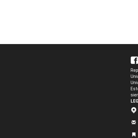
Rep
Uni
Uni
Est
sie
LEG