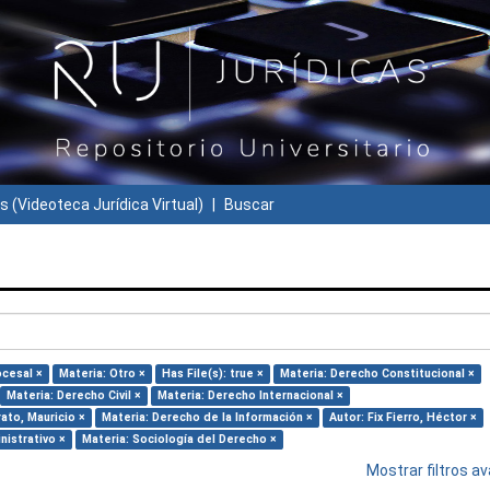
s (Videoteca Jurídica Virtual)
Buscar
ocesal ×
Materia: Otro ×
Has File(s): true ×
Materia: Derecho Constitucional ×
Materia: Derecho Civil ×
Materia: Derecho Internacional ×
ato, Mauricio ×
Materia: Derecho de la Información ×
Autor: Fix Fierro, Héctor ×
nistrativo ×
Materia: Sociología del Derecho ×
Mostrar filtros 