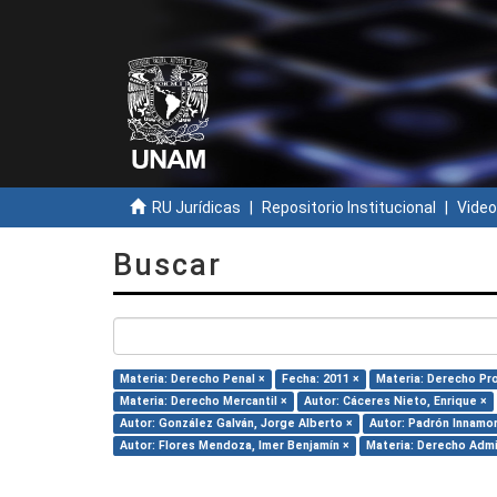
RU Jurídicas
Repositorio Institucional
Video
Buscar
Materia: Derecho Penal ×
Fecha: 2011 ×
Materia: Derecho Pr
Materia: Derecho Mercantil ×
Autor: Cáceres Nieto, Enrique ×
Autor: González Galván, Jorge Alberto ×
Autor: Padrón Innamor
Autor: Flores Mendoza, Imer Benjamín ×
Materia: Derecho Admi