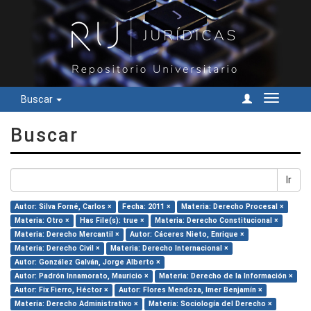
Buscar
Cambiar
navegac
Buscar
Ir
Autor: Silva Forné, Carlos ×
Fecha: 2011 ×
Materia: Derecho Procesal ×
Materia: Otro ×
Has File(s): true ×
Materia: Derecho Constitucional ×
Materia: Derecho Mercantil ×
Autor: Cáceres Nieto, Enrique ×
Materia: Derecho Civil ×
Materia: Derecho Internacional ×
Autor: González Galván, Jorge Alberto ×
Autor: Padrón Innamorato, Mauricio ×
Materia: Derecho de la Información ×
Autor: Fix Fierro, Héctor ×
Autor: Flores Mendoza, Imer Benjamín ×
Materia: Derecho Administrativo ×
Materia: Sociología del Derecho ×