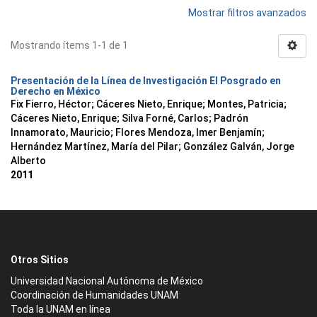
Mostrar filtros avanzados
Mostrando ítems 1-1 de 1
Presentación de la Línea de Investigación El Posgrado en
Derecho en México
Fix Fierro, Héctor
;
Cáceres Nieto, Enrique
;
Montes, Patricia
;
Cáceres Nieto, Enrique
;
Silva Forné, Carlos
;
Padrón
Innamorato, Mauricio
;
Flores Mendoza, Imer Benjamín
;
Hernández Martínez, María del Pilar
;
González Galván, Jorge
Alberto
2011
Otros Sitios
Universidad Nacional Autónoma de México
Coordinación de Humanidades UNAM
Toda la UNAM en línea