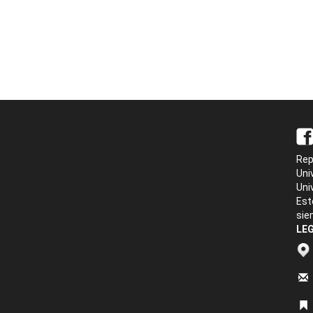
Rep
Uni
Uni
Est
sie
LEG