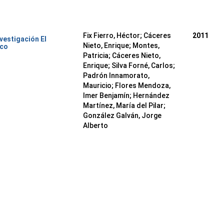
Fix Fierro, Héctor
;
Cáceres
2011
nvestigación El
Nieto, Enrique
;
Montes,
ico
Patricia
;
Cáceres Nieto,
Enrique
;
Silva Forné, Carlos
;
Padrón Innamorato,
Mauricio
;
Flores Mendoza,
Imer Benjamín
;
Hernández
Martínez, María del Pilar
;
González Galván, Jorge
Alberto