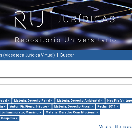
s (Videoteca Jurídica Virtual)
Buscar
cesal ×
Materia: Derecho Penal ×
Materia: Derecho Ambiental ×
Has File(s): true
ón ×
Autor: Fix Fierro, Héctor ×
Materia: Derecho Fiscal ×
Fecha: 2011 ×
drón Innamorato, Mauricio ×
Materia: Derecho Constitucional ×
r Benjamín ×
Mostrar filtros 