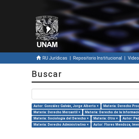
RU Jurídicas
Repositorio Institucional
Video
Buscar
Autor: González Galván, Jorge Alberto ×
Materia: Derecho Pro
Materia: Derecho Mercantil ×
Materia: Derecho de la Informaci
Materia: Sociología del Derecho ×
Materia: Otro ×
Autor: Pa
Materia: Derecho Administrativo ×
Autor: Flores Mendoza, Ime