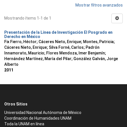
Mostrar filtros avanzados
Mostrando ítems 1-1 de 1
Presentación de la Línea de Investigación El Posgrado en
Derecho en México
Fix Fierro, Héctor
;
Cáceres Nieto, Enrique
;
Montes, Patricia
;
Cáceres Nieto, Enrique
;
Silva Forné, Carlos
;
Padrón
Innamorato, Mauricio
;
Flores Mendoza, Imer Benjamín
;
Hernández Martínez, María del Pilar
;
González Galván, Jorge
Alberto
2011
Otros Sitios
Universidad Nacional Autónoma de México
Coordinación de Humanidades UNAM
Toda la UNAM en línea