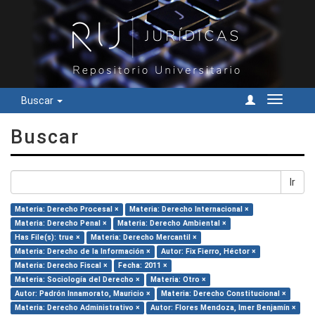
Buscar
Cambiar
navegac
Buscar
Ir
Materia: Derecho Procesal ×
Materia: Derecho Internacional ×
Materia: Derecho Penal ×
Materia: Derecho Ambiental ×
Has File(s): true ×
Materia: Derecho Mercantil ×
Materia: Derecho de la Información ×
Autor: Fix Fierro, Héctor ×
Materia: Derecho Fiscal ×
Fecha: 2011 ×
Materia: Sociología del Derecho ×
Materia: Otro ×
Autor: Padrón Innamorato, Mauricio ×
Materia: Derecho Constitucional ×
Materia: Derecho Administrativo ×
Autor: Flores Mendoza, Imer Benjamín ×