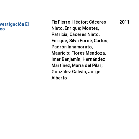
Fix Fierro, Héctor
;
Cáceres
2011
nvestigación El
Nieto, Enrique
;
Montes,
ico
Patricia
;
Cáceres Nieto,
Enrique
;
Silva Forné, Carlos
;
Padrón Innamorato,
Mauricio
;
Flores Mendoza,
Imer Benjamín
;
Hernández
Martínez, María del Pilar
;
González Galván, Jorge
Alberto