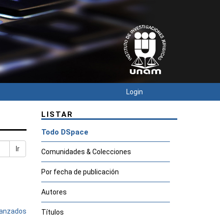
Login
LISTAR
Todo DSpace
Ir
Comunidades & Colecciones
Por fecha de publicación
Autores
avanzados
Títulos