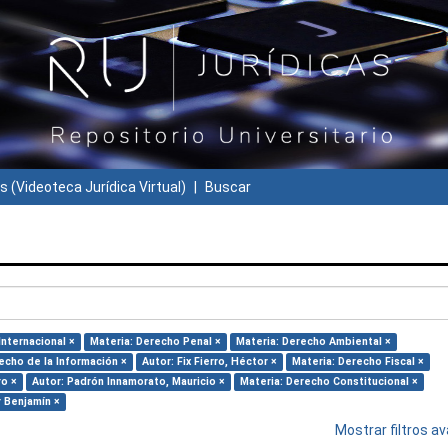
s (Videoteca Jurídica Virtual)
Buscar
Internacional ×
Materia: Derecho Penal ×
Materia: Derecho Ambiental ×
echo de la Información ×
Autor: Fix Fierro, Héctor ×
Materia: Derecho Fiscal ×
ro ×
Autor: Padrón Innamorato, Mauricio ×
Materia: Derecho Constitucional ×
r Benjamín ×
Mostrar filtros 