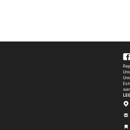
Rep
Uni
Uni
Est
sie
LEG