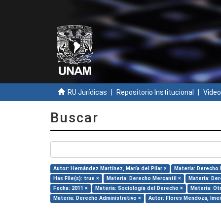
RU Jurídicas
Repositorio Institucional
Video
Buscar
Autor: Hernández Martínez, María del Pilar ×
Materia: Derecho 
Has File(s): true ×
Materia: Derecho Mercantil ×
Materia: Der
Fecha: 2011 ×
Materia: Sociología del Derecho ×
Materia: Ot
Materia: Derecho Administrativo ×
Autor: Flores Mendoza, Ime