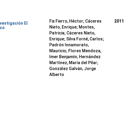
Fix Fierro, Héctor
;
Cáceres
2011
nvestigación El
Nieto, Enrique
;
Montes,
ico
Patricia
;
Cáceres Nieto,
Enrique
;
Silva Forné, Carlos
;
Padrón Innamorato,
Mauricio
;
Flores Mendoza,
Imer Benjamín
;
Hernández
Martínez, María del Pilar
;
González Galván, Jorge
Alberto