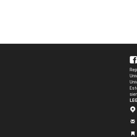
Rep
Uni
Uni
Est
sie
LEG