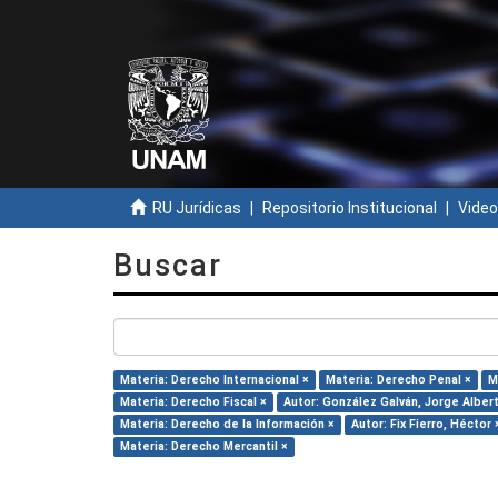
RU Jurídicas
Repositorio Institucional
Video
Buscar
Materia: Derecho Internacional ×
Materia: Derecho Penal ×
M
Materia: Derecho Fiscal ×
Autor: González Galván, Jorge Alber
Materia: Derecho de la Información ×
Autor: Fix Fierro, Héctor 
Materia: Derecho Mercantil ×