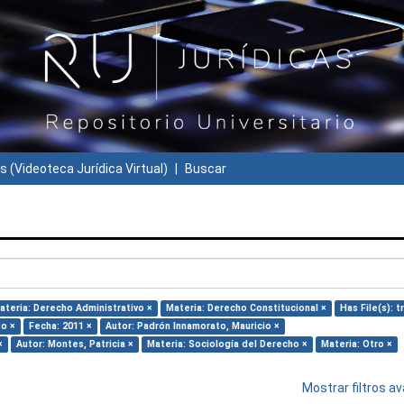
s (Videoteca Jurídica Virtual)
Buscar
ateria: Derecho Administrativo ×
Materia: Derecho Constitucional ×
Has File(s): t
to ×
Fecha: 2011 ×
Autor: Padrón Innamorato, Mauricio ×
×
Autor: Montes, Patricia ×
Materia: Sociología del Derecho ×
Materia: Otro ×
Mostrar filtros 