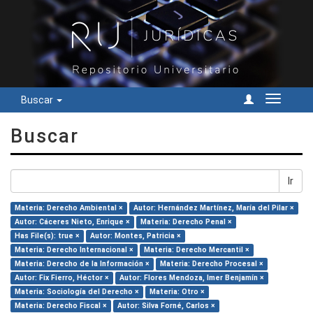
Buscar
Cambiar
navegac
Buscar
Ir
Materia: Derecho Ambiental ×
Autor: Hernández Martínez, María del Pilar ×
Autor: Cáceres Nieto, Enrique ×
Materia: Derecho Penal ×
Has File(s): true ×
Autor: Montes, Patricia ×
Materia: Derecho Internacional ×
Materia: Derecho Mercantil ×
Materia: Derecho de la Información ×
Materia: Derecho Procesal ×
Autor: Fix Fierro, Héctor ×
Autor: Flores Mendoza, Imer Benjamín ×
Materia: Sociología del Derecho ×
Materia: Otro ×
Materia: Derecho Fiscal ×
Autor: Silva Forné, Carlos ×