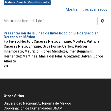
Materia: Derecho Constitucional ×
Mostrar filtros avanzados
Mostrando ítems 1-1 de 1
Presentación de la Línea de Investigación El Posgrado en
Derecho en México
Fix Fierro, Héctor
;
Cáceres Nieto, Enrique
;
Montes, Patricia
;
Cáceres Nieto, Enrique
;
Silva Forné, Carlos
;
Padrón
Innamorato, Mauricio
;
Flores Mendoza, Imer Benjamín
;
Hernández Martínez, María del Pilar
;
González Galván, Jorge
Alberto
2011
Otros Sitios
Universidad Nacional Autónoma de México
Coordinación de Humanidades UNAM