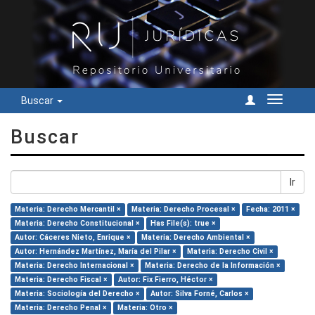
Buscar
Cambiar
navegac
Buscar
Ir
Materia: Derecho Mercantil ×
Materia: Derecho Procesal ×
Fecha: 2011 ×
Materia: Derecho Constitucional ×
Has File(s): true ×
Autor: Cáceres Nieto, Enrique ×
Materia: Derecho Ambiental ×
Autor: Hernández Martínez, María del Pilar ×
Materia: Derecho Civil ×
Materia: Derecho Internacional ×
Materia: Derecho de la Información ×
Materia: Derecho Fiscal ×
Autor: Fix Fierro, Héctor ×
Materia: Sociología del Derecho ×
Autor: Silva Forné, Carlos ×
Materia: Derecho Penal ×
Materia: Otro ×