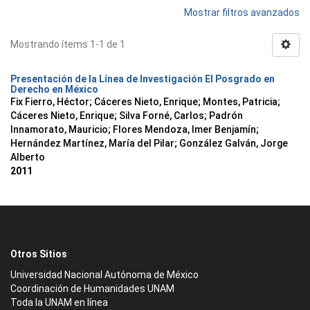
Mostrar filtros avanzados
Mostrando ítems 1-1 de 1
Presentación de la Línea de Investigación El Posgrado en
Derecho en México
Fix Fierro, Héctor
;
Cáceres Nieto, Enrique
;
Montes, Patricia
;
Cáceres Nieto, Enrique
;
Silva Forné, Carlos
;
Padrón
Innamorato, Mauricio
;
Flores Mendoza, Imer Benjamín
;
Hernández Martínez, María del Pilar
;
González Galván, Jorge
Alberto
2011
Otros Sitios
Universidad Nacional Autónoma de México
Coordinación de Humanidades UNAM
Toda la UNAM en línea