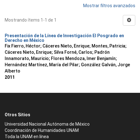
Mostrar filtros avanzados
Mostrando ítems 1-1 de 1
Presentación de la Línea de Investigación El Posgrado en
Derecho en México
Fix Fierro, Héctor
;
Cáceres Nieto, Enrique
;
Montes, Patricia
;
Cáceres Nieto, Enrique
;
Silva Forné, Carlos
;
Padrón
Innamorato, Mauricio
;
Flores Mendoza, Imer Benjamín
;
Hernández Martínez, María del Pilar
;
González Galván, Jorge
Alberto
2011
Otros Sitios
Universidad Nacional Autónoma de México
Coordinación de Humanidades UNAM
Toda la UNAM en línea