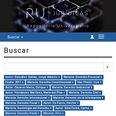
Buscar
Cambiar
navegac
Buscar
Ir
Autor: González Galván, Jorge Alberto ×
Materia: Derecho Procesal ×
Fecha: 2011 ×
Materia: Derecho Constitucional ×
Has File(s): true ×
Autor: Cáceres Nieto, Enrique ×
Materia: Derecho Ambiental ×
Autor: Hernández Martínez, María del Pilar ×
Materia: Derecho Civil ×
Materia: Derecho Internacional ×
Materia: Derecho de la Información ×
Materia: Derecho Fiscal ×
Autor: Fix Fierro, Héctor ×
Materia: Sociología del Derecho ×
Autor: Silva Forné, Carlos ×
Materia: Derecho Penal ×
Materia: Otro ×