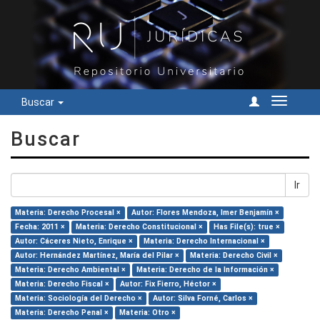
Buscar
Cambiar
navegac
Buscar
Ir
Materia: Derecho Procesal ×
Autor: Flores Mendoza, Imer Benjamín ×
Fecha: 2011 ×
Materia: Derecho Constitucional ×
Has File(s): true ×
Autor: Cáceres Nieto, Enrique ×
Materia: Derecho Internacional ×
Autor: Hernández Martínez, María del Pilar ×
Materia: Derecho Civil ×
Materia: Derecho Ambiental ×
Materia: Derecho de la Información ×
Materia: Derecho Fiscal ×
Autor: Fix Fierro, Héctor ×
Materia: Sociología del Derecho ×
Autor: Silva Forné, Carlos ×
Materia: Derecho Penal ×
Materia: Otro ×