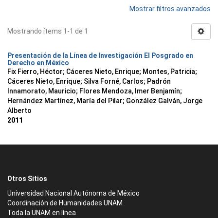
Mostrar filtros avanzados
Mostrando ítems 1-1 de 1
Presentación de la Línea de Investigación El Posgrado en
Derecho en México
Fix Fierro, Héctor
;
Cáceres Nieto, Enrique
;
Montes, Patricia
;
Cáceres Nieto, Enrique
;
Silva Forné, Carlos
;
Padrón
Innamorato, Mauricio
;
Flores Mendoza, Imer Benjamín
;
Hernández Martínez, María del Pilar
;
González Galván, Jorge
Alberto
2011
Otros Sitios
Universidad Nacional Autónoma de México
Coordinación de Humanidades UNAM
Toda la UNAM en línea