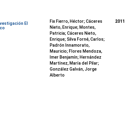
Fix Fierro, Héctor
;
Cáceres
2011
nvestigación El
Nieto, Enrique
;
Montes,
ico
Patricia
;
Cáceres Nieto,
Enrique
;
Silva Forné, Carlos
;
Padrón Innamorato,
Mauricio
;
Flores Mendoza,
Imer Benjamín
;
Hernández
Martínez, María del Pilar
;
González Galván, Jorge
Alberto