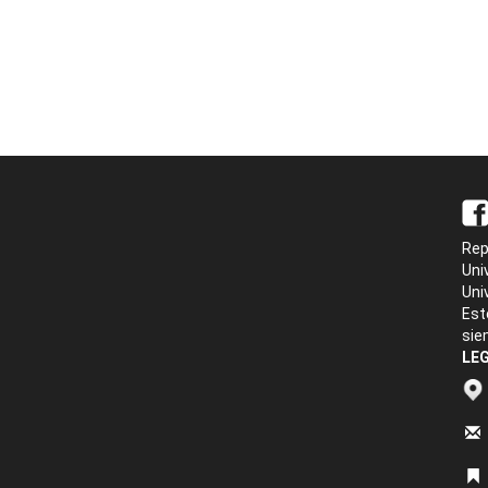
Rep
Uni
Uni
Est
sie
LEG