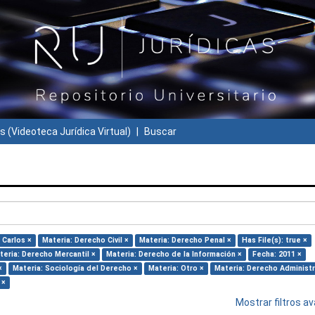
s (Videoteca Jurídica Virtual)
Buscar
 Carlos ×
Materia: Derecho Civil ×
Materia: Derecho Penal ×
Has File(s): true ×
teria: Derecho Mercantil ×
Materia: Derecho de la Información ×
Fecha: 2011 ×
×
Materia: Sociología del Derecho ×
Materia: Otro ×
Materia: Derecho Administr
 ×
Mostrar filtros 