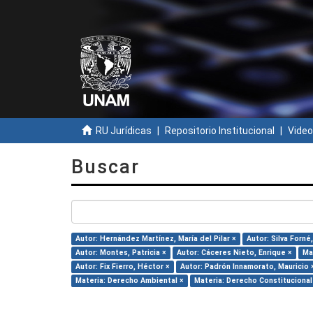
RU Jurídicas
Repositorio Institucional
Video
Buscar
Autor: Hernández Martínez, María del Pilar ×
Autor: Silva Forné,
Autor: Montes, Patricia ×
Autor: Cáceres Nieto, Enrique ×
Ma
Autor: Fix Fierro, Héctor ×
Autor: Padrón Innamorato, Mauricio 
Materia: Derecho Ambiental ×
Materia: Derecho Constitucional