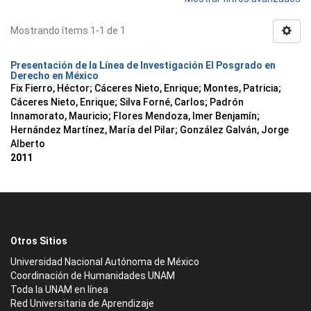
Mostrando ítems 1-1 de 1
Presentación de la Línea de Investigación El Posgrado en
Derecho en México
Fix Fierro, Héctor
;
Cáceres Nieto, Enrique
;
Montes, Patricia
;
Cáceres Nieto, Enrique
;
Silva Forné, Carlos
;
Padrón
Innamorato, Mauricio
;
Flores Mendoza, Imer Benjamín
;
Hernández Martínez, María del Pilar
;
González Galván, Jorge
Alberto
2011
Otros Sitios
Universidad Nacional Autónoma de México
Coordinación de Humanidades UNAM
Toda la UNAM en línea
Red Universitaria de Aprendizaje