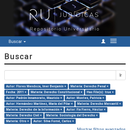
Buscar
Cambiar
navegac
Buscar
Ir
Autor: Flores Mendoza, Imer Benjamín ×
Materia: Derecho Penal ×
Fecha: 2011 ×
Materia: Derecho Constitucional ×
Has File(s): true ×
Autor: Padrón Innamorato, Mauricio ×
Autor: Montes, Patricia ×
Autor: Hernández Martínez, María del Pilar ×
Materia: Derecho Mercantil ×
Materia: Derecho de la Información ×
Autor: Fix Fierro, Héctor ×
Materia: Derecho Civil ×
Materia: Sociología del Derecho ×
Materia: Otro ×
Autor: Silva Forné, Carlos ×
Mostrar filtros avanzados