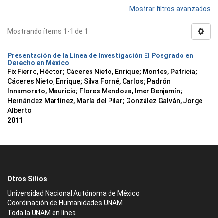
Mostrar filtros avanzados
Mostrando ítems 1-1 de 1
Presentación de la Línea de Investigación El Posgrado en
Derecho en México
Fix Fierro, Héctor
;
Cáceres Nieto, Enrique
;
Montes, Patricia
;
Cáceres Nieto, Enrique
;
Silva Forné, Carlos
;
Padrón
Innamorato, Mauricio
;
Flores Mendoza, Imer Benjamín
;
Hernández Martínez, María del Pilar
;
González Galván, Jorge
Alberto
2011
Otros Sitios
Universidad Nacional Autónoma de México
Coordinación de Humanidades UNAM
Toda la UNAM en línea