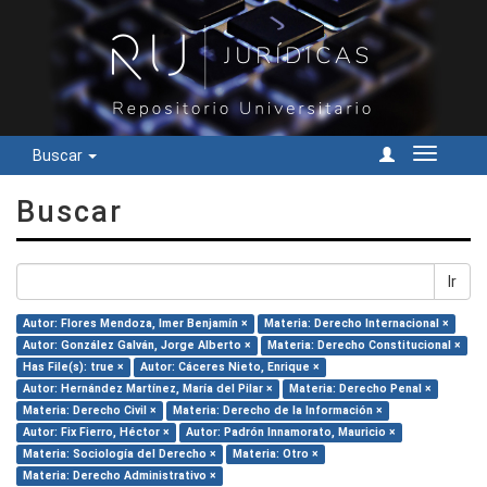
Buscar
Cambiar
navegac
Buscar
Ir
Autor: Flores Mendoza, Imer Benjamín ×
Materia: Derecho Internacional ×
Autor: González Galván, Jorge Alberto ×
Materia: Derecho Constitucional ×
Has File(s): true ×
Autor: Cáceres Nieto, Enrique ×
Autor: Hernández Martínez, María del Pilar ×
Materia: Derecho Penal ×
Materia: Derecho Civil ×
Materia: Derecho de la Información ×
Autor: Fix Fierro, Héctor ×
Autor: Padrón Innamorato, Mauricio ×
Materia: Sociología del Derecho ×
Materia: Otro ×
Materia: Derecho Administrativo ×