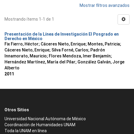
Mostrar filtros avanzados
Mostrando ítems 1-1 de 1
Presentación de la Línea de Investigación El Posgrado en
Derecho en México
Fix Fierro, Héctor
;
Cáceres Nieto, Enrique
;
Montes, Patricia
;
Cáceres Nieto, Enrique
;
Silva Forné, Carlos
;
Padrón
Innamorato, Mauricio
;
Flores Mendoza, Imer Benjamín
;
Hernández Martínez, María del Pilar
;
González Galván, Jorge
Alberto
2011
Otros Sitios
Universidad Nacional Autónoma de México
Coordinación de Humanidades UNAM
Toda la UNAM en línea