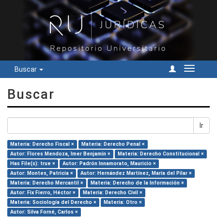
Buscar
Cambiar
navegac
Buscar
Ir
Materia: Derecho Fiscal ×
Materia: Derecho Penal ×
Autor: Flores Mendoza, Imer Benjamín ×
Materia: Derecho Constitucional ×
Has File(s): true ×
Autor: Padrón Innamorato, Mauricio ×
Autor: Montes, Patricia ×
Autor: Hernández Martínez, María del Pilar ×
Materia: Derecho Mercantil ×
Materia: Derecho de la Información ×
Autor: Fix Fierro, Héctor ×
Materia: Derecho Civil ×
Materia: Sociología del Derecho ×
Materia: Otro ×
Autor: Silva Forné, Carlos ×